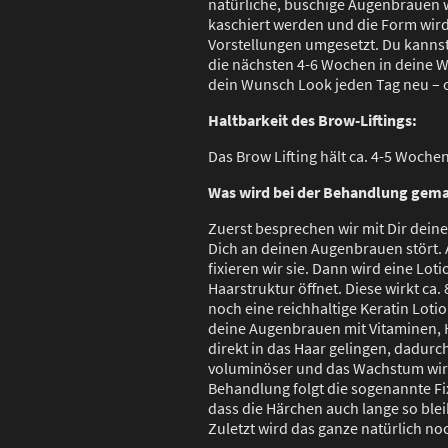
natürliche, buschige Augenbrauen
kaschiert werden und die Form wi
Vorstellungen umgesetzt. Du kanns
die nächsten 4-6 Wochen in deine W
dein Wunsch Look jeden Tag neu –
Haltbarkeit des Brow-Liftings:
Das Brow Lifting hält ca. 4-5 Wochen
Was wird bei der Behandlung gema
Zuerst besprechen wir mit Dir dei
Dich an deinen Augenbrauen stört.
fixieren wir sie. Dann wird eine Loti
Haarstruktur öffnet. Diese wirkt ca. 
noch eine reichhaltige Keratin Lotio
deine Augenbrauen mit Vitaminen, 
direkt in das Haar gelingen, dadurc
voluminöser und das Wachstum wird
Behandlung folgt die sogenannte Fixi
dass die Härchen auch lange so blei
Zuletzt wird das ganze natürlich noc