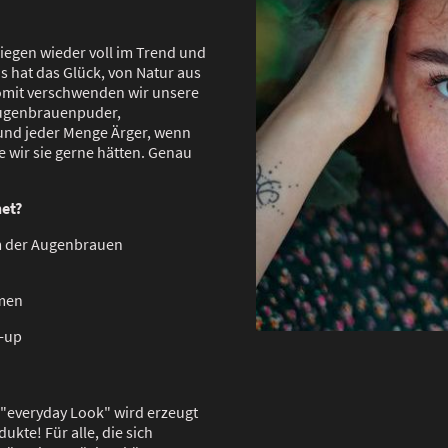
iegen wieder voll im Trend und
ns hat das Glück, von Natur aus
omit verschwenden wir unsere
Augenbrauenpuder,
 und jeder Menge Ärger, wenn
e wir sie gerne hätten. Genau
net?
m der Augenbrauen
umen
e-up
 "everyday Look" wird erzeugt
kte! Für alle, die sich