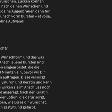
 wünschen. Lücken können
rd nach deinen Wünschen und
t deine Augenbrauen dann für
unsch Form bürsten – et voila,
 ohne Aufwand!
.
cht?
ne Wunschform und das was
 Anschließend bürsten und
on eingearbeitet, die die
8 Minuten ein, bevor wir Dir
n auftragen. Diese versorgt
Hyaluron und Keratin und kann
h wirken sie im Anschluss noch
 angeregt. Nach der Keratin
er Lotion, die dafür sorgt,
ben, wie Du es dir wünschst.
h gestylt und gefärbt.